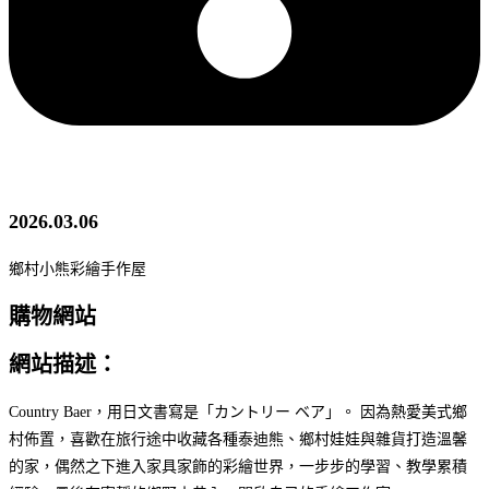
2026.03.06
鄉村小熊彩繪手作屋
購物網站
網站描述：
Country Baer，用日文書寫是「カントリー ベア」。 因為熱愛美式鄉
村佈置，喜歡在旅行途中收藏各種泰迪熊、鄉村娃娃與雜貨打造溫馨
的家，偶然之下進入家具家飾的彩繪世界，一步步的學習、教學累積